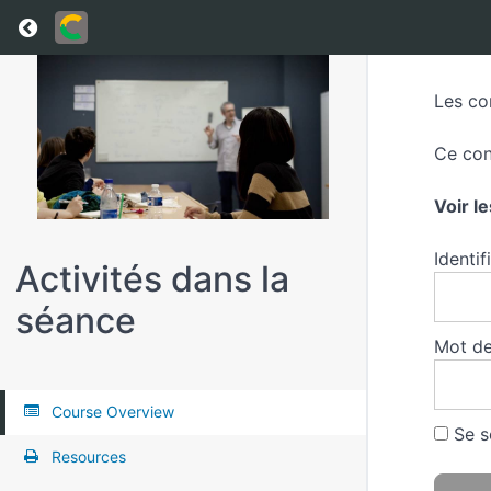
Return to all courses
Les co
Ce con
Voir l
Identif
Activités dans la
séance
Mot de
Course Overview
Se s
Resources