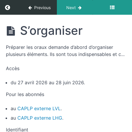
Return to course: MOOC Oraux du CAPLP ext
Previous
Next
Présentation
du
MOOC
MOOC
S’organiser
Oraux
du
CAPLP
Temps
Préparer les oraux demande d’abord d’organiser
externe
1.
plusieurs éléments. Ils sont tous indispensables et c...
Démarrer
la
préparation
Accès
aux
oraux
du 27 avril 2026 au 28 juin 2026.
Les
Pour les abonnés
oraux
du
au
CAPLP externe LVL
.
CAPLP
externe
au
CAPLP externe LHG
.
S'organiser
Identifiant