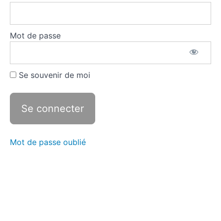
Rassembler
son
matériel
Mot de passe
Travailler
son oral
Se souvenir de moi
Temps
2.
Travailler
le
coeur
Mot de passe oublié
des
épreuves
Temps
3.
Quitter