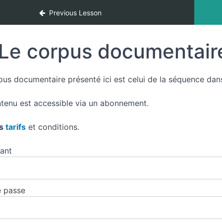
métropoles
Previous Lesson
Le corpus documentair
us documentaire présenté ici est celui de la séquence dans la
tenu est accessible via un abonnement.
es
tarifs
et conditions.
iant
 passe