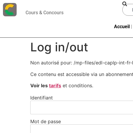
Cours & Concours
Accueil
Log in/out
Non autorisé pour:
/mp-files/edl-caplp-int-fr
Ce contenu est accessible via un abonnement
Voir les
tarifs
et conditions.
Identifiant
Mot de passe